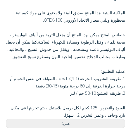
الملكية البيئية: هذا المنتج صديق للبيئة ولا يحتوي على مواد كيميائية
محظورة ويلبي معيار الاتحاد الأوروبي OTEX-100.
خصائص المنتج: يمكن لهذا المنتج أن يجعل التربة من ألياف البوليستر ،
محبة للماء ، وفتل الرطوبة ومضادة للكهرباء الساكنة.كما يمكن أن يجعل
ألياف البوليستر ناعمة ومشحمة ، ويقلل من خدوش النسيج ، والتجاعيد ،
وطبعات مخالب الدجاج. تحسين إنتاجية اللون وسطوع نسيج التعشيق.
عملية التطبيق:
1. طريقة التشريب: الجرعة (1-4)٪ o.w.f ، الصباغة في نفس الحمام أو
درجة حرارة الغرفة إلى 60 درجة مئوية (15-30) دقيقة
2. طريقة الحشو: 10-50 جم / لتر
العبوة والتخزين: 125 كجم لكل برميل بلاستيك ، يتم تخزينها في مكان
بارد وجاف ، وعمر التخزين 12 شهرًا.
على: