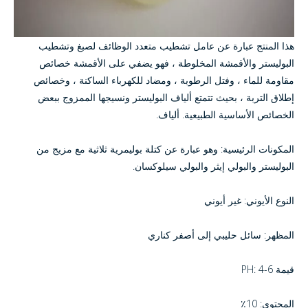
هذا المنتج عبارة عن عامل تشطيب متعدد الوظائف لصبغ وتشطيب
البوليستر والأقمشة المخلوطة ، فهو يضفي على الأقمشة خصائص
مقاومة للماء ، وفتل الرطوبة ، ومضاد للكهرباء الساكنة ، وخصائص
إطلاق التربة ، بحيث تتمتع ألياف البوليستر ونسيجها الممزوج ببعض
الخصائص الأساسية الطبيعية. ألياف.
المكونات الرئيسية: وهو عبارة عن كتلة بوليمرية ثلاثية مع مزيج من
البوليستر والبولي إيثر والبولي سيلوكسان.
النوع الأيوني: غير أيوني
المظهر: سائل حليبي إلى أصفر كناري
قيمة PH: 4-6
المحتوى: 10٪