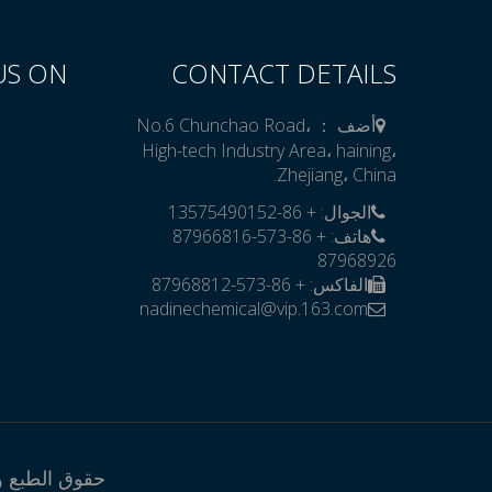
US ON
CONTACT DETAILS
أضف ： No.6 Chunchao Road،
High-tech Industry Area، haining،
Zhejiang، China.
الجوال: + 86-13575490152

هاتف: + 86-573-87966816
87968926
الفاكس: + 86-573-87968812
nadinechemical@vip.163.com

حقوق الطبع والنشر 2020 ：  Kefeng Silicone Co.، Ltd