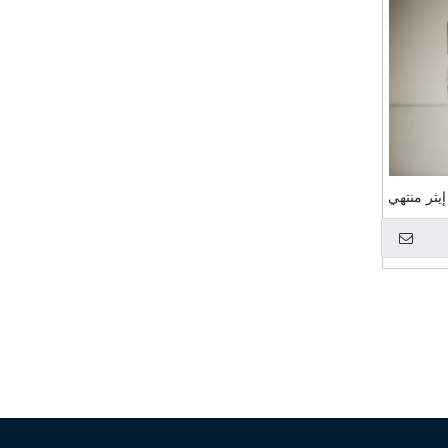
يثر منتهي
بإكسبوي