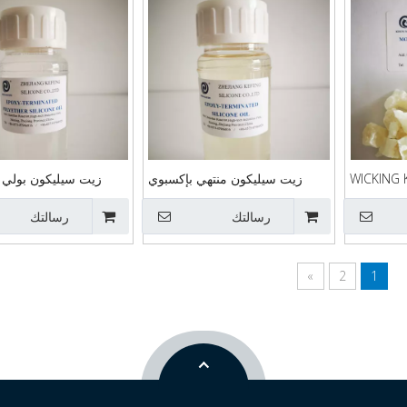
زيت سيليكون منتهي بإكسبوي
زيت سيليكون بولي إ
رسالتك
رسالتك
»
2
1