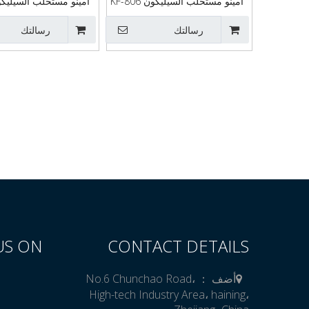
أمينو مستحلب السيليكون KF-806
أمينو مستحلب السيليكون 819
رسالتك
رسالتك
US ON
CONTACT DETAILS
أضف ： No.6 Chunchao Road،
High-tech Industry Area، haining،