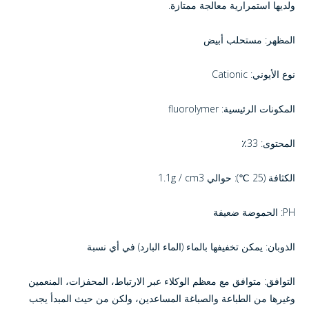
ولديها استمرارية معالجة ممتازة.
المظهر: مستحلب أبيض
نوع الأيوني: Cationic
المكونات الرئيسية: fluorolymer
المحتوى: 33٪
الكثافة (25 ℃): حوالي 1.1g / cm3
PH: الحموضة ضعيفة
الذوبان: يمكن تخفيفها بالماء (الماء البارد) في أي نسبة
التوافق: متوافق مع معظم الوكلاء عبر الارتباط، المحفزات، المنعمين
وغيرها من الطباعة والصباغة المساعدين، ولكن من حيث المبدأ يجب