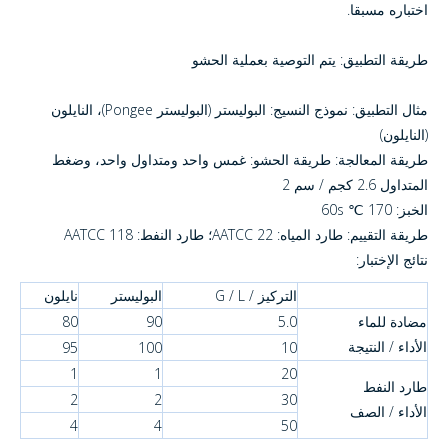
اختباره مسبقا.
طريقة التطبيق: يتم التوصية بعملية الحشو
مثال التطبيق: نموذج النسيج: البوليستر (البوليستر Pongee)، النايلون
(النايلون)
طريقة المعالجة: طريقة الحشو: غمس واحد ومتداول واحد، وضغط
المتداول 2.6 كجم / سم 2
الخبز: 170 ℃ 60s
طريقة التقييم: طارد المياه: AATCC 22؛ طارد النفط: AATCC 118
نتائج الإختبار:
التركيز / G / L
البوليستر
نايلون
مضادة للماء
5.0
90
80
الأداء / النتيجة
95
100
10
1
1
20
طارد النفط
2
2
30
الأداء / الصف
4
4
50