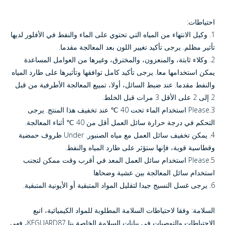
احتياطات:
1. وكيل الانتهاء من المياه التي تحتوي على الماء والنفط في الأفلور لديها
تأثير مظلم. يرجى تأكيد تغيير اللون بعد المعالجة مقدما.
2. وكلاء ثابتة، والمنعزون، والمخترق، وغيرها من العوامل المساعدة
يمكن استخدامها معا. يرجى تأكيد كامل توافقها وتأثيرها على طارد المياه
والنفط مقدما. عند ضبط السائل، أولا، تمييع المعالجة الأطرفية من قبل
2 إلى 2 على الأقل 3 مرات قبل الخلط.
3.Please استخدام الماء تحت 40 ℃ عند تخفيف هذا المنتج. يرجى
التحكم في درجة حرارة سائل العمل أقل من 40 ℃ أثناء المعالجة.
4. يمكن تخفيف سائل العمل مع مياه الصنبور. Under ظروف حمضية
وقطاسية قوية، فإنها ستؤثر على طارد المياه والنفط.
5.Please استخدام سائل العمل المعد في أقرب وقت ممكن لتجنب
استخدام سائل المعالجة بين عشية وضحاها
6. يرجى غسل النسيج جيدا لتقليل المواد المتبقية أو الأيونية المتبقية.
السلامة: وفقا لاحتياطات السلامة المطلوبة للمواد الكيميائية، اتبع
الاحتياطات والتوصيات في بيانات السلامة الخاصة بنا KFGUARD87، فهي