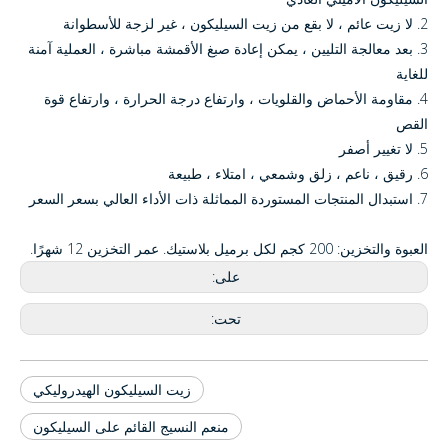
2. لا زيت عائم ، لا بقع من زيت السيليكون ، غير لزجة للأسطوانة
3. بعد معالجة التليين ، يمكن إعادة صبغ الأقمشة مباشرة ، العملية آمنة
للغاية
4. مقاومة الأحماض والقلويات ، وارتفاع درجة الحرارة ، وارتفاع قوة
القص
5. لا تغيير أصفر
6. رقيق ، ناعم ، زلق وشمعي ، امتلاء ، طبيعة
7. استبدال المنتجات المستوردة المماثلة ذات الأداء العالي بسعر السعر
العبوة والتخزين: 200 كجم لكل برميل بلاستيك. عمر التخزين 12 شهرًا.
على:
تحت:
زيت السيليكون الهيدروليكي
منعم النسيج القائم على السيليكون