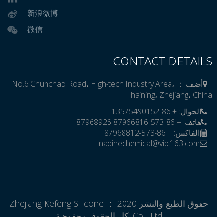
新浪微博
微信
CONTACT DETAILS
أضف ： No.6 Chunchao Road، High-tech Industry Area،
haining، Zhejiang، China.
الجوال: + 86-13575490152

هاتف: + 86-573-87966816 87968926
الفاكس: + 86-573-87968812
nadinechemical@vip.163.com

حقوق الطبع والنشر 2020 ： Zhejiang Kefeng Silicone
Co.، Ltd. كل الحقوق محفوظة.