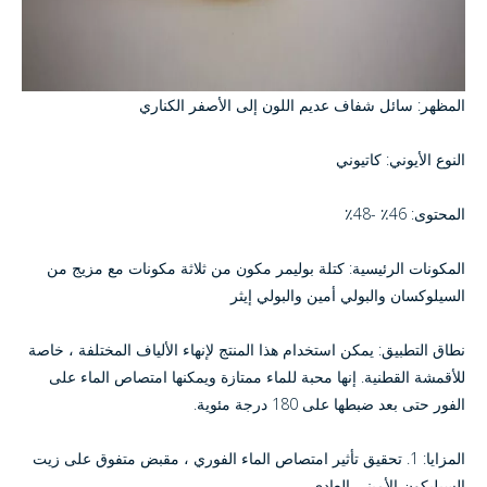
المظهر: سائل شفاف عديم اللون إلى الأصفر الكناري
النوع الأيوني: كاتيوني
المحتوى: 46٪ -48٪
المكونات الرئيسية: كتلة بوليمر مكون من ثلاثة مكونات مع مزيج من
السيلوكسان والبولي أمين والبولي إيثر
نطاق التطبيق: يمكن استخدام هذا المنتج لإنهاء الألياف المختلفة ، خاصة
للأقمشة القطنية. إنها محبة للماء ممتازة ويمكنها امتصاص الماء على
الفور حتى بعد ضبطها على 180 درجة مئوية.
المزايا: 1. تحقيق تأثير امتصاص الماء الفوري ، مقبض متفوق على زيت
السيليكون الأميني العادي